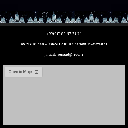
+33(0)7 88 97 79 54
46 rue Dubois-Crancé 08000 Charleville-Mézières
jclaude.renaud@free.fr