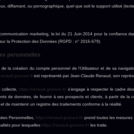
x, diffamant, ou pornographique, quel que soit le support utilisé (text
 communication marketing, la loi du 21 Juin 2014 pour la confiance da
sur la Protection des Données (RGPD : n° 2016-679).
ées personnelles
e la création du compte personnel de l’Utilisateur et de sa navigatio
/renaud-gravure.fr/
est représenté par Jean-Claude Renaud, son représe
 collecte,
https://renaud-gravure.fr/
s’engage à respecter le cadre des d
ments de données, de fournir à ses prospects et clients, à partir de la
t de maintenir un registre des traitements conforme à la réalité.
nées Personnelles,
https://renaud-gravure.fr/
prend toutes les mesures r
alités pour lesquelles
https://renaud-gravure.fr/
les traite.