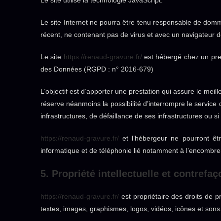
Le site Internet ne pourra être tenu responsable de dommage
récent, ne contenant pas de virus et avec un navigateur d
Le site
https://renaud-gravure.fr/
est hébergé chez un pres
des Données (RGPD : n° 2016-679)
L’objectif est d’apporter une prestation qui assure le meill
réserve néanmoins la possibilité d’interrompre le servic
infrastructures, de défaillance de ses infrastructures ou s
https://renaud-gravure.fr/
et l’hébergeur ne pourront êt
informatique et de téléphonie lié notamment à l’encombr
5. Propriété intellectuelle et contrefaç
https://renaud-gravure.fr/
est propriétaire des droits de pr
textes, images, graphismes, logos, vidéos, icônes et sons