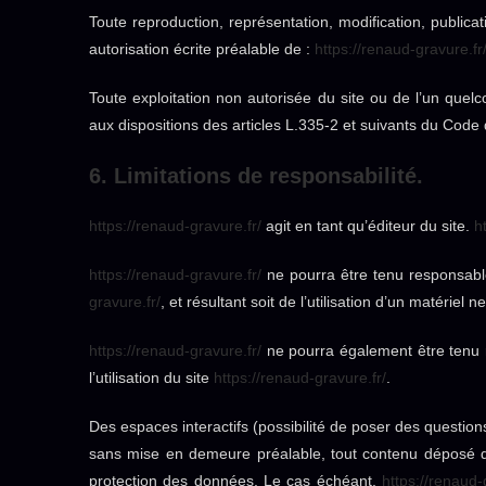
Toute reproduction, représentation, modification, publicat
autorisation écrite préalable de :
https://renaud-gravure.fr
Toute exploitation non autorisée du site ou de l’un que
aux dispositions des articles L.335-2 et suivants du Code d
6. Limitations de responsabilité.
https://renaud-gravure.fr/
agit en tant qu’éditeur du site.
h
https://renaud-gravure.fr/
ne pourra être tenu responsable 
gravure.fr/
, et résultant soit de l’utilisation d’un matériel
https://renaud-gravure.fr/
ne pourra également être tenu 
l’utilisation du site
https://renaud-gravure.fr/
.
Des espaces interactifs (possibilité de poser des questions
sans mise en demeure préalable, tout contenu déposé dans
protection des données. Le cas échéant,
https://renaud-