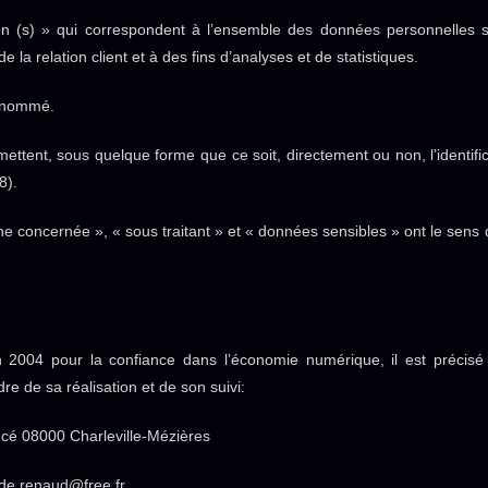
 (s) » qui correspondent à l’ensemble des données personnelles s
 la relation client et à des fins d’analyses et de statistiques.
usnommé.
ettent, sous quelque forme que ce soit, directement ou non, l’identif
8).
 concernée », « sous traitant » et « données sensibles » ont le sens d
n 2004 pour la confiance dans l’économie numérique, il est précisé 
dre de sa réalisation et de son suivi:
cé 08000 Charleville-Mézières
de.renaud@free.fr