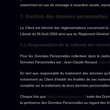
notamment en cas de message à caractère raciste, injurieu
7. Gestion des données personnelles.
Le Client est informé des réglementations concernant la
Liberté du 06 Août 2004 ainsi que du Règlement Général 
7.1 Responsables de la collecte des donn
Pour les Données Personnelles collectées dans le cadre d
Données Personnelles est : Jean-Claude Renaud.
https:/
En tant que responsable du traitement des données qu’il
notamment au Client d’établir les finalités de ses traite
complète sur le traitement de leurs données personnelles e
Chaque fois que
https://renaud-gravure.fr/
traite des Don
la pertinence des Données Personnelles au regard des fin