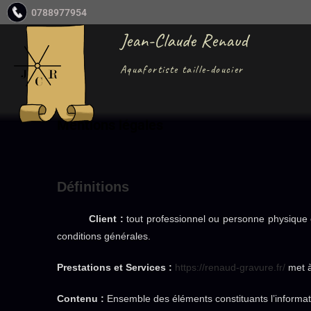
0788977954
Jean-Claude Renaud
Aquafortiste taille-doucier
Mentions légales
Définitions
Client :
tout professionnel ou personne physique c
conditions générales.
Prestations et Services :
https://renaud-gravure.fr/
met à
Contenu :
Ensemble des éléments constituants l’informat