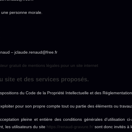
u une personne morale.
7
naud – jclaude.renaud@free.fr
teur gratuit de mentions légales pour un site internet
du site et des services proposés.
ispositions du Code de la Propriété Intellectuelle et des Réglementation
exploiter pour son propre compte tout ou partie des éléments ou travaux
cceptation pleine et entière des conditions générales d’utilisation ci-
, les utilisateurs du site
https://renaud-gravure.fr/
sont donc invités à 