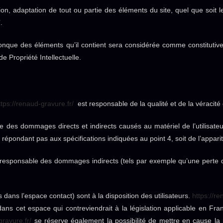
ion, adaptation de tout ou partie des éléments du site, quel que soit le
/
.
lconque des éléments qu’il contient sera considérée comme constituti
e Propriété Intellectuelle.
ttps://renaud-gravure.fr/
est responsable de la qualité et de la véracité 
des dommages directs et indirects causés au matériel de l’utilisateur
 ne répondant pas aux spécifications indiquées au point 4, soit de l’appar
responsable des dommages indirects (tels par exemple qu’une perte 
 dans l’espace contact) sont à la disposition des utilisateurs.
https://re
 cet espace qui contreviendrait à la législation applicable en France
gravure.fr/
se réserve également la possibilité de mettre en cause la res