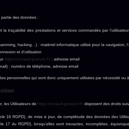
u partie des données :
et la traçabilité des prestations et services commandés par l’utilisateu
spamming, hacking…) : matériel informatique utilisé pour la navigation, 
nnexion et d’utilisation
sur
https://renaud-gravure.fr/
: adresse email
il) : numéro de téléphone, adresse email
 personnelles qui sont donc uniquement utilisées par nécessité ou à d
osition
 les Utilisateurs de
https://renaud-gravure.fr/
disposent des droits suiv
article 16 RGPD), de mise à jour, de complétude des données des Utilis
le 17 du RGPD), lorsqu’elles sont inexactes, incomplètes, équivoques, 