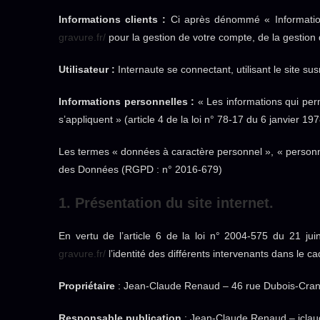
Informations clients :
Ci après dénommé « Information
gravure.fr/
pour la gestion de votre compte, de la gestion de
Utilisateur :
Internaute se connectant, utilisant le site s
Informations personnelles :
« Les informations qui perm
s’appliquent » (article 4 de la loi n° 78-17 du 6 janvier 197
Les termes « données à caractère personnel », « personne
des Données (RGPD : n° 2016-679)
1. Présentation du site internet.
En vertu de l’article 6 de la loi n° 2004-575 du 21 jui
gravure.fr/
l’identité des différents intervenants dans le ca
Propriétaire
: Jean-Claude Renaud – 46 rue Dubois-Cran
Responsable publication
: Jean-Claude Renaud – jclau