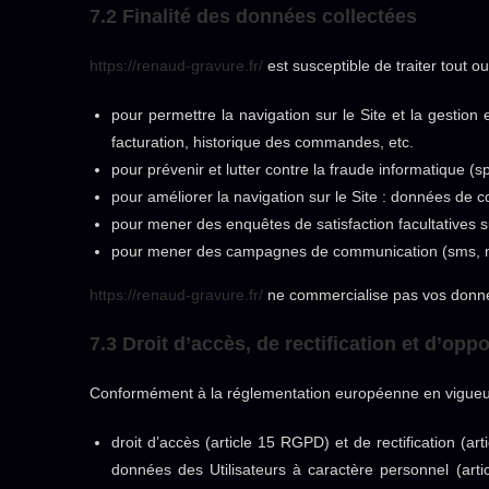
7.2 Finalité des données collectées
https://renaud-gravure.fr/
est susceptible de traiter tout o
pour permettre la navigation sur le Site et la gestion 
facturation, historique des commandes, etc.
pour prévenir et lutter contre la fraude informatique (
pour améliorer la navigation sur le Site : données de co
pour mener des enquêtes de satisfaction facultatives 
pour mener des campagnes de communication (sms, ma
https://renaud-gravure.fr/
ne commercialise pas vos données
7.3 Droit d’accès, de rectification et d’opp
Conformément à la réglementation européenne en vigueur,
droit d’accès (article 15 RGPD) et de rectification (
données des Utilisateurs à caractère personnel (artic