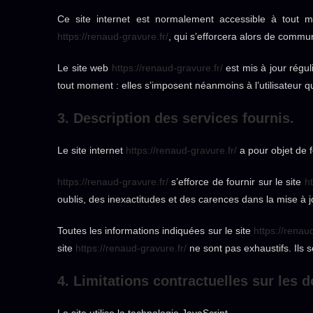
Ce site internet est normalement accessible à tout m
https://renaud-gravure.fr/
, qui s’efforcera alors de commun
Le site web
https://renaud-gravure.fr/
est mis à jour régu
tout moment : elles s’imposent néanmoins à l’utilisateur qu
3. Description des services fournis.
Le site internet
https://renaud-gravure.fr/
a pour objet de f
https://renaud-gravure.fr/
s’efforce de fournir sur le site
ht
oublis, des inexactitudes et des carences dans la mise à jou
Toutes les informations indiquées sur le site
https://renau
site
https://renaud-gravure.fr/
ne sont pas exhaustifs. Ils 
4. Limitations contractuelles sur les 
Le site utilise la technologie JavaScript.