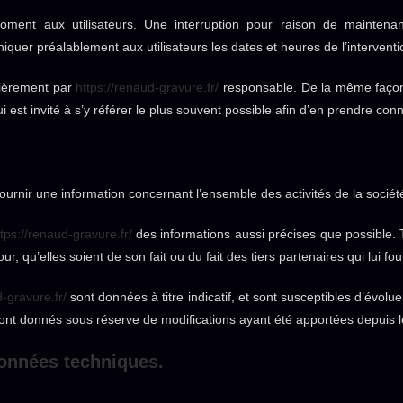
oment aux utilisateurs. Une interruption pour raison de maintenan
iquer préalablement aux utilisateurs les dates et heures de l’interventi
lièrement par
https://renaud-gravure.fr/
responsable. De la même façon,
i est invité à s’y référer le plus souvent possible afin d’en prendre con
ournir une information concernant l’ensemble des activités de la sociét
tps://renaud-gravure.fr/
des informations aussi précises que possible. T
r, qu’elles soient de son fait ou du fait des tiers partenaires qui lui fo
d-gravure.fr/
sont données à titre indicatif, et sont susceptibles d’évolue
sont donnés sous réserve de modifications ayant été apportées depuis l
données techniques.