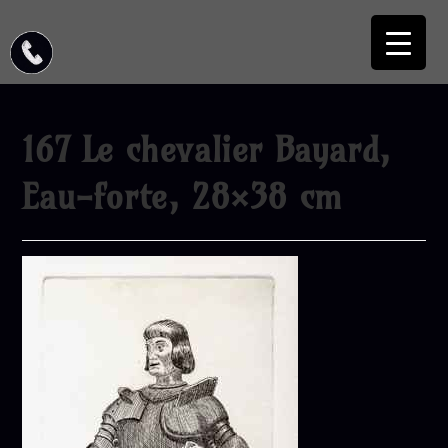
167 Le chevalier Bayard,
Eau-forte, 28×38 cm