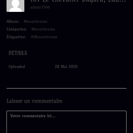
admin5566
Album:
Monochrome
Catégories:
Monochrome
Étiquettes:
#Monochrome
DETAILS
Uploaded
28 Mai 2020
Laisser un commentaire