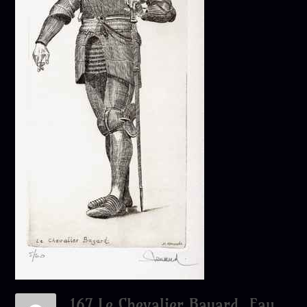
167 Le Chevalier Bayard, Eau-Forte, 28x38 Cm