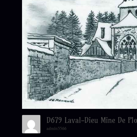
D679 Laval-Dieu Mine De 
admin5566