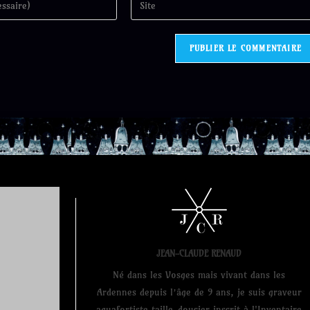
JEAN-CLAUDE RENAUD
Né dans les Vosges mais vivant dans les
Ardennes depuis l’âge de 9 ans, je suis graveur
aquafortiste taille-doucier inscrit à l'Inventaire