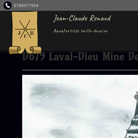
0788977954
Jean-Claude Renaud
Aquafortiste taille-doucier
D679 Laval-Dieu Mine D