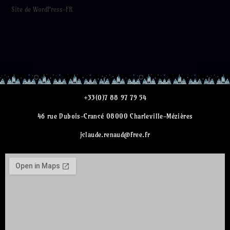
Site de WordPress-FR
+33(0)7 88 97 79 54
46 rue Dubois-Crancé 08000 Charleville-Mézières
jclaude.renaud@free.fr