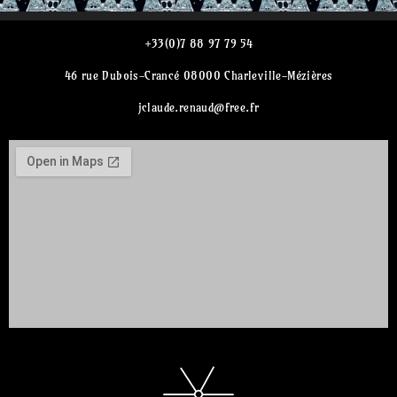
+33(0)7 88 97 79 54
46 rue Dubois-Crancé 08000 Charleville-Mézières
jclaude.renaud@free.fr