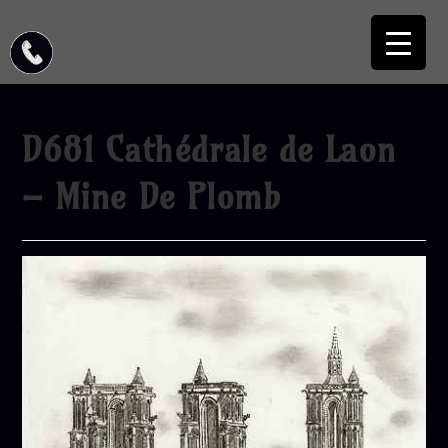
D681 Cathédrale de Laon
– Mine De Plomb