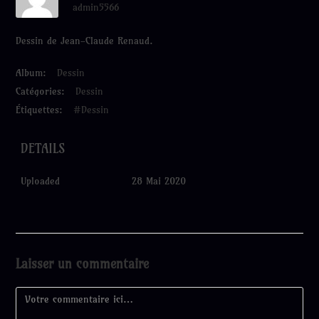
admin5566
Dessin de Jean-Claude Renaud.
Album:
Dessin
Catégories:
Dessin
Étiquettes:
#Dessin
DETAILS
Uploaded
28 Mai 2020
Laisser un commentaire