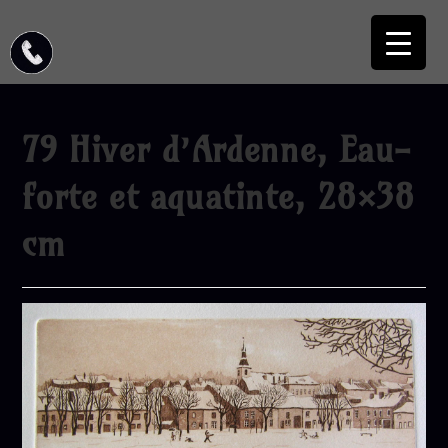
79 Hiver d’Ardenne, Eau-
forte et aquatinte, 28×38
cm