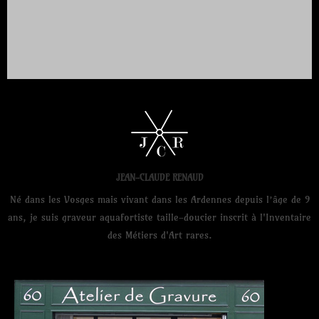
JEAN-CLAUDE RENAUD
Né dans les Vosges mais vivant dans les Ardennes depuis l’âge de 9
ans, je suis graveur aquafortiste taille-doucier inscrit à l'Inventaire
des Métiers d'Art rares.