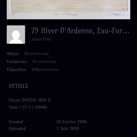
79 Hiver D'Ardenne, Eau-Forte Et Aquatinte, 28x38 Cm
admin5566
Album:
Monochrome
Catégories:
Monochrome
Étiquettes:
#Monochrome
DETAILS
Canon DIGITAL IXUS II
5mm
/
ƒ/7.1
/
1/640s
Created
26 Février 2004
Uploaded
7 Juin 2020