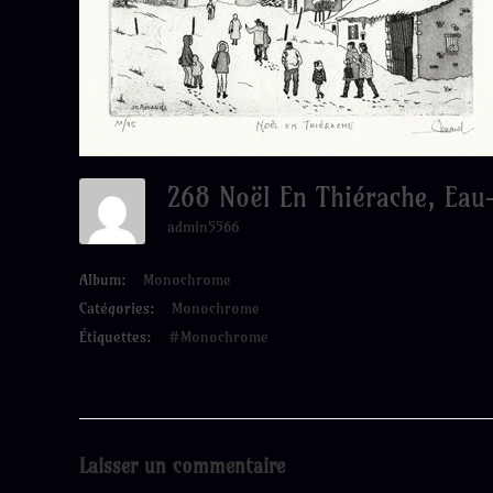
268 Noël En Thiérache, Eau
admin5566
Album:
Monochrome
Catégories:
Monochrome
Étiquettes:
#Monochrome
Laisser un commentaire