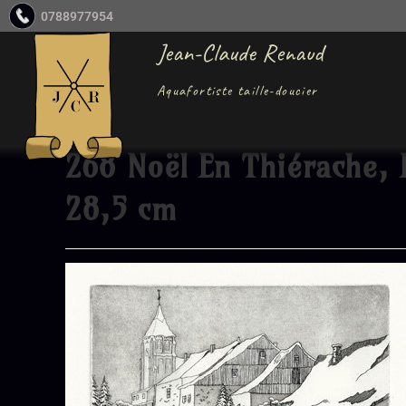
0788977954
Jean-Claude Renaud
Aquafortiste taille-doucier
268 Noël En Thiérache, 
28,5 cm